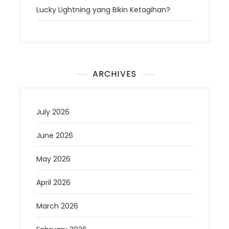
Lucky Lightning yang Bikin Ketagihan?
ARCHIVES
July 2026
June 2026
May 2026
April 2026
March 2026