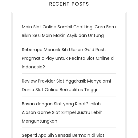
RECENT POSTS
Main Slot Online Sambil Chatting: Cara Baru
Bikin Sesi Main Makin Asyik dan Untung
Seberapa Menarik Sih Ulasan Gold Rush
Pragmatic Play untuk Pecinta Slot Online di
Indonesia?
Review Provider Slot Yggdrasil: Menyelami
Dunia Slot Online Berkualitas Tinggi
Bosan dengan Slot yang Ribet? Inilah
Alasan Game Slot Simpel Justru Lebih
Menguntungkan
Seperti Apa Sih Sensasi Bermain di Slot