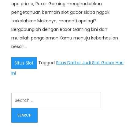
apa prima, Roxor Gaming menghadiahkan
pengetahuan bermain slot gacor siapa nggak
terkalahkan.Makanya, menanti apalagi?
Bergabunglah dengan Roxor Gaming kini dan
mulailah pengalaman Kamu menuju keberhasilan
besar!…
Tagged
Situs Daftar Judi Slot Gacor Hari
Situs Slot
Ini
Search
for: