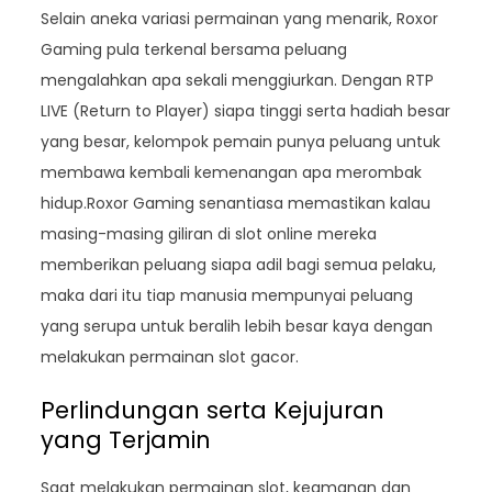
Selain aneka variasi permainan yang menarik, Roxor
Gaming pula terkenal bersama peluang
mengalahkan apa sekali menggiurkan. Dengan RTP
LIVE (Return to Player) siapa tinggi serta hadiah besar
yang besar, kelompok pemain punya peluang untuk
membawa kembali kemenangan apa merombak
hidup.Roxor Gaming senantiasa memastikan kalau
masing-masing giliran di slot online mereka
memberikan peluang siapa adil bagi semua pelaku,
maka dari itu tiap manusia mempunyai peluang
yang serupa untuk beralih lebih besar kaya dengan
melakukan permainan slot gacor.
Perlindungan serta Kejujuran
yang Terjamin
Saat melakukan permainan slot, keamanan dan